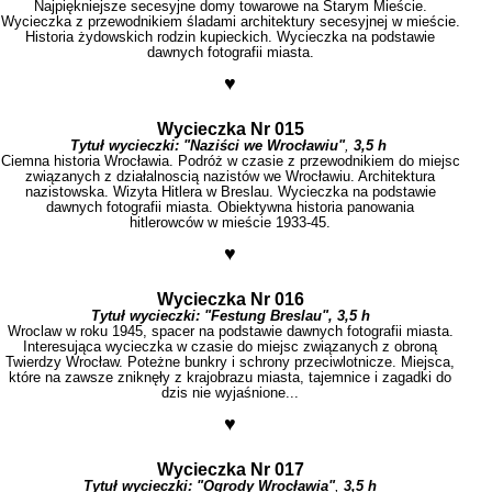
Najpiękniejsze secesyjne domy towarowe na Starym Mieście.
Wycieczka z przewodnikiem śladami architektury secesyjnej w mieście.
Historia żydowskich rodzin kupieckich. Wycieczka na podstawie
dawnych fotografii miasta.
♥
Wycieczka Nr 015
Tytuł wycieczki:
"Naziści we Wrocławiu"
,
3,5 h
Ciemna historia Wrocławia. Podróż w czasie z przewodnikiem do miejsc
związanych z działalnoscią nazistów we Wrocławiu. Architektura
nazistowska. Wizyta Hitlera w Breslau. Wycieczka na podstawie
dawnych fotografii miasta. Obiektywna historia panowania
hitlerowców w mieście 1933-45.
♥
Wycieczka Nr 016
Tytuł wycieczki:
"Festung Breslau", 3,5 h
Wroclaw w roku 1945, spacer na podstawie dawnych fotografii miasta.
Interesująca wycieczka w czasie do miejsc związanych z obroną
Twierdzy Wrocław. Poteżne bunkry i schrony przeciwlotnicze. Miejsca,
które na zawsze zniknęły z krajobrazu miasta, tajemnice i zagadki do
dzis nie wyjaśnione...
♥
Wycieczka Nr 017
Tytuł wycieczki:
"Ogrody Wrocławia"
,
3,5
h