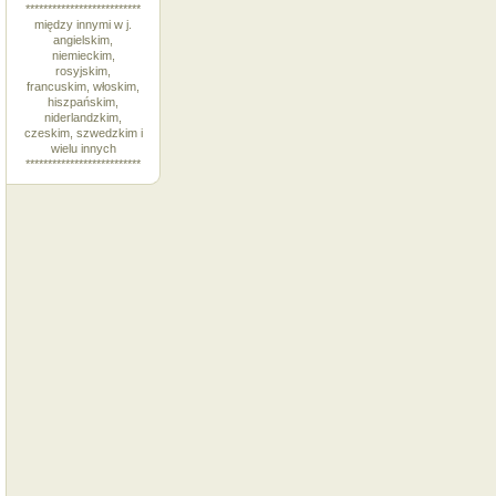
**************************
między innymi w j.
angielskim,
niemieckim,
rosyjskim,
francuskim, włoskim,
hiszpańskim,
niderlandzkim,
czeskim, szwedzkim i
wielu innych
**************************