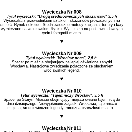
Wycieczka Nr 008
Tytuł
wycieczki:
"
Drogą średniowiecznych skazańców
" 3,5 h
Wycieczka z przewodnikiem szlakiem skazańców prowadzonych na
smierć. Rynek i okolice. Średniowieczne metody zabijania, tortury i kary
wymierzane na wrocławskim Rynku. Wycieczka na podstawie dawnych
rycin i fotografii miasta.
♥
Wycieczka Nr 009
Tytuł wycieczki:
"Wroclaw nocą"
,
2,5 h
Spacer po mieście obejmujący najlepiej oświetlone zabytki
Wroclawia. Nastrojowe zwiedzanie polączone ze sluchaniem
wroclawskich legend.
♥
Wycieczka Nr 010
Tytuł wycieczki:
"Tajemniczy Wrocław"
,
3,5
h
Spacer po Starym Mieście obejmujący miejsca owiane tajemnicą do
dnia dzisiejszego. Niewyjaśnione zagadki Wrocławia, tajemnicze
miejsca, średniowieczne legendy, mroczna przeszłość miasta...
♥
Wycieczka Nr 011