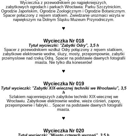
Wycieczka z przewodnikiem po najpiękniejszych,
zabytkowych ogrodach i parkach Wrocławia: Parku Szczytnickim,
Ogrodzie Japońskim, Ogrodzie Zoologicznym i Ogrodzie Botanicznym.
Spacer połaczony z rejsem statkiem. Zwiedzanie urozmaici wizyta w
największym na Dolnym Śląsku Muzeum Przyrodniczym.
♥
Wycieczka Nr 018
Tytuł wycieczki:
"Zabytki Odry", 3,5 h
Spacer z przewodnikiem wzdłuż Odry połączony z rejsem statkiem,
zabytkowe elektrownie wodne, śluzy, mosty, przepompownie, zabytki
przemyslowe nad rzeką Odrą. Spacer na podstawie dawnych fotografii
miasta. Nie tylko dla koneserów!
♥
Wycieczka Nr 019
Tytuł wycieczki:
"Zabytki XIX-wiecznej techniki we Wrocławiu", 3,5
h
Szlakiem najcenniejszych zabytków techniki XIX-wiecznej we
Wrocławiu. Zabytkowe elektrownie wodne, wieże ciśnień, zapory,
przepompownie i fabryki... Spacer na podstawie dawnych fotografii
miasta.
♥
Wycieczka Nr 020
Tytuł wycieczki:
"Miasto czterech wyznań", 3,5 h