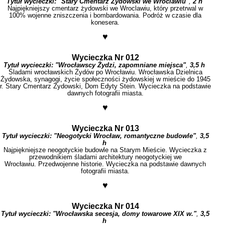
Tytuł wycieczki:
"Stary Cmentarz Żydowski we Wroclawiu"
,
2 h
Najpiękniejszy cmentarz żydowski we Wroclawiu, który przetrwal w
100% wojenne zniszczenia i bombardowania. Podróż w czasie dla
konesera.
♥
Wycieczka Nr 012
Tytuł wycieczki:
"Wrocławscy Żydzi, zapomniane miejsca"
,
3,5 h
Śladami wrocławskich Żydów po Wrocławiu. Wrocławska Dzielnica
Żydowska, synagogi, życie społeczności żydowskiej w mieście do 1945
r. Stary Cmentarz Żydowski, Dom Edyty Stein. Wycieczka na podstawie
dawnych fotografii miasta.
♥
Wycieczka Nr 013
Tytuł wycieczki:
"
Neogotycki Wrocław, romantyczne budowle"
,
3,5
h
Najpiękniejsze neogotyckie budowle na Starym Mieście. Wycieczka z
przewodnikiem śladami architektury neogotyckiej we
Wrocławiu. Przedwojenne historie. Wycieczka na podstawie dawnych
fotografii miasta.
♥
Wycieczka Nr 014
Tytuł wycieczki:
"Wrocławska secesja, domy towarowe XIX w."
,
3,5
h