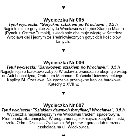
♥
Wycieczka Nr 005
Tytuł wycieczki:
"Gotyckim szlakiem po Wroclawiu"
,
3,5 h
Najpiękniejsze gotyckie zabytki Wroclawia w obrębie Starego Miasta
(Rynek + Ostrów Tumski), zwiedzanie obejmuje wizytę w Katedrze
Wroclawskiej i jednym ze średniowiecznych gotyckich kościolów
farnych.
♥
Wycieczka Nr 006
Tytuł wycieczki:
"Barokowym szlakiem po Wroclawiu"
,
3,5 h
Najpiękniejsze barokowe zabytki Wroclawia, zwiedzanie obejmuje wstęp
do Auli Leopoldyna, Oratorium Marianum, Kościola Uniwersyteckiego i
Kaplicy Bl. Czeslawa. Na życzenie przepiękne kaplice barokowe
Katedry z XVII w.
♥
Wycieczka Nr 007
Tytuł wycieczki:
"Szlakiem dawnych fortyfikacji Wrocławia"
,
3,5 h
Wycieczka najpiekniejszym we Wrocławiu traktem spacerowym,
Promenadą Staromiejską. W programie najpiekniejsze zabytki miasta,
rzeka Odra i Dzielnica Żydowska. W przerwie gorąca lub mrozona
czekolada na ul. Włodkowica.
♥