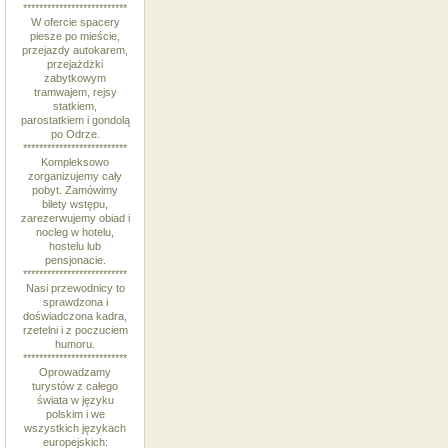
**************************
W ofercie spacery
piesze po mieście,
przejazdy autokarem,
przejażdżki
zabytkowym
tramwajem, rejsy
statkiem,
parostatkiem i gondolą
po Odrze.
**************************
Kompleksowo
zorganizujemy cały
pobyt. Zamówimy
bilety wstępu,
zarezerwujemy obiad i
nocleg w hotelu,
hostelu lub
pensjonacie.
**************************
Nasi przewodnicy to
sprawdzona i
doświadczona kadra,
rzetelni i z poczuciem
humoru.
**************************
Oprowadzamy
turystów z całego
świata w języku
polskim i we
wszystkich językach
europejskich: