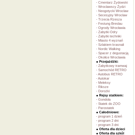
- Cmentarz Żydowski
- Wroclawscy Żydzi
- Neogotycki Wroclaw
- Secesyjny Wroclaw
- Trzecia Rzesza
- Festung Breslau
- Ogrody Wrocławia
- Zabytki Odry
- Zabytki techniki
- Miasto 4 wyznań
- Szlakiem krasnali
- Nordic Walking
- Spacer z degustacją
- Okolice Wroclawia
● Przejażdżki:
- Zabytkowy tramwaj
- Samochód RETRO
- Autobus RETRO
- Autokar
- Meleksy
- Riksze
- Dorożki
● Rejsy statkiem:
- Gondola
- Statek do ZOO
- Parostatek
● Całodniowe:
- program 1 dzień
- program 2 dni
- program 3 dni
● Oferta dla dzieci
● Oferta dla szkól