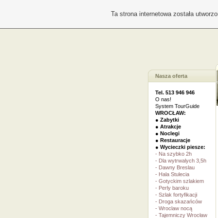
Ta strona internetowa została utworz
Nasza oferta
Tel. 513 946 946
O nas!
System TourGuide
WROCŁAW:
● Zabytki
● Atrakcje
● Noclegi
● Restauracje
● Wycieczki piesze:
- Na szybko 2h
- Dla wytrwalych 3,5h
- Dawny Breslau
- Hala Stulecia
- Gotyckim szlakiem
- Perly baroku
- Szlak fortyfikacji
- Droga skazańców
- Wroclaw nocą
- Tajemniczy Wrocław