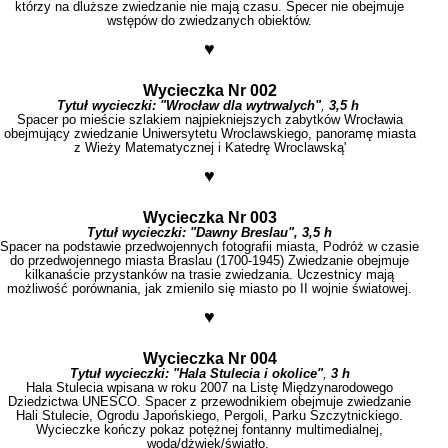
którzy na dluższe zwiedzanie nie mają czasu. Specer nie obejmuje
wstępów do zwiedzanych obiektów.
♥
Wycieczka Nr 002
Tytuł wycieczki:
"Wrocław dla wytrwalych"
,
3,5 h
Spacer po mieście szlakiem najpiekniejszych zabytków Wrocławia
obejmujący zwiedzanie Uniwersytetu Wroclawskiego, panoramę miasta
z Wieży Matematycznej i Katedrę Wroclawską'
♥
Wycieczka Nr 003
Tytuł wycieczki:
"
Dawny Breslau",
3,5 h
Spacer na podstawie przedwojennych fotografii miasta,
Podróż w czasie
do przedwojennego miasta Braslau (1700-1945) Zwiedzanie obejmuje
kilkanaście przystanków na trasie zwiedzania. Uczestnicy mają
możliwość porównania, jak zmienilo się miasto po II wojnie światowej.
♥
Wycieczka Nr 004
Tytuł wycieczki:
"Hala Stulecia i okolice"
,
3 h
Hala Stulecia wpisana w roku 2007 na Listę Międzynarodowego
Dziedzictwa UNESCO. Spacer z przewodnikiem obejmuje zwiedzanie
Hali Stulecie, Ogrodu Japońskiego, Pergoli, Parku Szczytnickiego.
Wycieczke kończy pokaz potężnej fontanny multimedialnej,
woda/dżwięk/światło.