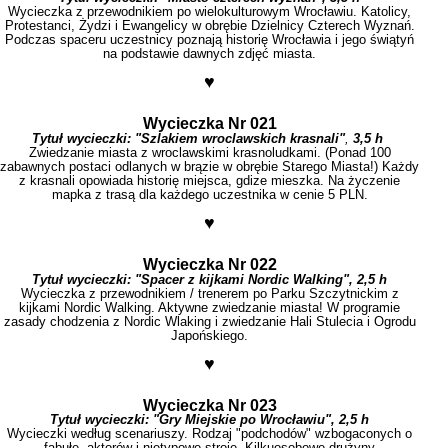
Wycieczka z przewodnikiem po wielokulturowym Wrocławiu. Katolicy,
Protestanci, Żydzi i Ewangelicy w obrębie Dzielnicy Czterech Wyznań.
Podczas spaceru uczestnicy poznają historię Wrocławia i jego świątyń
na podstawie dawnych zdjęć miasta.
♥
Wycieczka Nr 021
Tytuł wycieczki:
"Szlakiem wroclawskich krasnali"
,
3,5 h
Zwiedzanie miasta z wroclawskimi krasnoludkami. (Ponad 100
zabawnych postaci odlanych w brązie w obrębie Starego Miasta!) Każdy
z krasnali opowiada historię miejsca, gdize mieszka. Na życzenie
mapka z trasą dla każdego uczestnika w cenie 5 PLN.
♥
Wycieczka Nr 022
Tytuł wycieczki:
"Spacer z kijkami Nordic Walking", 2,5 h
Wycieczka z przewodnikiem / trenerem po Parku Szczytnickim z
kijkami Nordic Walking. Aktywne zwiedzanie miasta! W programie
zasady chodzenia z Nordic Wlaking i zwiedzanie Hali Stulecia i Ogrodu
Japońskiego.
♥
Wycieczka Nr 023
Tytuł wycieczki:
"Gry Miejskie po Wrocławiu", 2,5 h
Wycieczki według scenariuszy. Rodzaj "podchodów" wzbogaconych o
fabułę, aktorów i nietypowe stroje. Kilkuosobowe drużyny