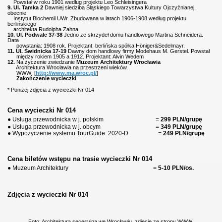
Powstał w roku 1901 według projektu Leo Schleisingera
9. Ul. Tamka 2
Dawniej siedziba Śląskiego Towarzystwa Kultury Ojczyźnianej,
obecnie
Instytut Biochemii UWr. Zbudowana w latach 1906-1908 według projektu
berlińskiego
architekta Rudolpha Zahna
10. Ul. Podwale 37-38
Jedno ze skrzydeł domu handlowego Martina Schneidera.
Data
powstania: 1908 rok. Projektant: berlińska spółka Höniger&Sedelmayr.
11. Ul. Świdnicka 17-19
Dawny dom handlowy firmy Modehaus M. Gerstel. Powstał
między rokiem 1905 a 1912. Projektant: Alvin Wedem
12.
Na życzenie zwiedzanie
Muzeum Architektury Wrocławia
Architektura Wrocławia na przestrzeni wieków.
WWW: [
http://www.ma.wroc.pl/
]
Zakończenie wycieczki
* Poniżej zdjęcia z wycieczki Nr 014
Cena wycieczki Nr 014
● Usługa przewodnicka w j. polskim =
299 PLN/grupę
● Usługa przewodnicka w j. obcym =
349 PLN/grupę
● Wypożyczenie systemu TourGuide
2020-D =
249 PLN/grupę
Cena biletów wstępu na trasie wycieczki Nr 014
● Muzeum Architektury
=
5-10 PLN/os.
Zdjęcia z wycieczki Nr 014
Foto: Architektura secesyjna we Wrocławiu, zdjęcie ze strony WWW: