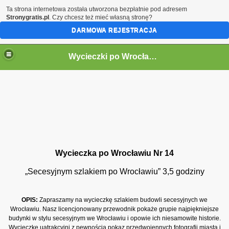
Ta strona internetowa została utworzona bezpłatnie pod adresem
Stronygratis.pl
. Czy chcesz też mieć własną stronę?
DARMOWA REJESTRACJA
Wycieczki po Wrocławiu
Wycieczka po Wrocławiu Nr 14
„Secesyjnym szlakiem po Wrocławiu” 3,5 godziny
OPIS:
Zapraszamy na wycieczkę szlakiem budowli secesyjnych we
Wrocławiu. Nasz licencjonowany przewodnik pokaże grupie najpiękniejsze
budynki w stylu secesyjnym we Wrocławiu i opowie ich niesamowite historie.
Wycieczkę uatrakcyjni z pewnością pokaz przedwojennych fotografii miasta i