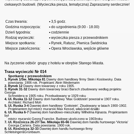
ciekawych budowli. (Wycieczka piesza, tematyczna)
Zapraszamy serdecznie!
Czas trwania:
▪ 3,5 godz.
Godzina rozpoczęcia:
▪ do uzgodnienia (9.00 - 18.00)
Dzień tygodnia:
▪ codziennie
Rodzaj wycieczki:
▪ wycieczka piesza z przewodnikiem
Miejsce spotkania:
▪ Rynek, Ratusz, Piwnica Świdnicka
Miejsce zakończenia:
▪ Opera Wrocławska, wejście główne
Na życzenie odbiór
grupy z hotelu w obrębie Starego Miasta.
Trasa wycieczki Nr 014
Spotkanie z przewodnikiem
1. Rynek 1/Św. Mikołaja 81
Dawny dom handlowy firmy Stein i Koslowsky. Data
powstania: 1906 rok. Projektant: Alvin Wedemann
2. Rynek 12
Dawny dom towarowy z roku 1905.
3. Rynek 31-32
Dawny dom towarowy braci Barsch zbudowany według projektu
Georga
Schneidera w 1905 roku. Przebudowany w 1929 roku
4. Ul. Ruska 11-12
Dawny dom handlowy ‘Max Goldstein’ powstał w 1907 roku.
Architekt: Richard Moh
5.
Ul.
Ruska 3-4
Dawniej dom handlowy ‘Gottstein’. Zbudowany w latach 1900-1902.
Projektantem był mistrz murarski Max Kessel, właściciel działki
6. Ul. Ruska 6-7
Dawniej dom handlowo-mieszkalny Wilhelma Kijnasta. Projektantem
był
mistrz murarski Georg Francke. Budowę ukończono w 1903roku
7. Ul. Rzeźnicza 26-27/ Św. Mikołaja 65-66
Dawniej dom handlu hurtowego ‘Victoria’
Georga Cartera. Data powstania: 1900 rok.
8. Ul. Rzeźnicza 32-33
Dawniej dom handlu hurtowego firmy
Schleisinger&Grünbaum.