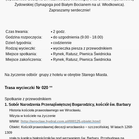
Żydowskiej (Synagoga pod Białym Bocianem na ul. Włodkowica).
Zapraszamy serdecznie!
Czas trwania:
▪ 2 godz.
Godzina rozpoczęcia:
▪ do uzgodnienia (9.00 - 18.00)
Dzień tygodnia:
▪ codziennie
Rodzaj wycieczki:
▪ wycieczka piesza z przewodnikiem
Miejsce spotkania:
▪ Rynek, Ratusz, Piwnica Świdnicka
Miejsce zakończenia:
▪ Rynek, Ratusz, Piwnica Świdnicka
Na życzenie odbiór
grupy z hotelu w obrębie Starego Miasta.
Trasa wycieczki Nr 020
**
Spotkanie z przewodnikiem
1. Sobór Narodzenia Przenajświętszej Bogarodzicy, kościół św. Barbary
Historia kościoła prawosławnego we Wrocławiu.
Wizyta w kościele na życzenie
WWW:
[
http://wroclaw.hydral.com.pl/000125,obiekt.html
]
Obiekt: Kościół prawosławnej diecezji wrocławsko – szczecińskiej. W latach 1268-
1309
stała tu kaplica białoskórników pod wezwaniem św. Barbary. Przebudowa na