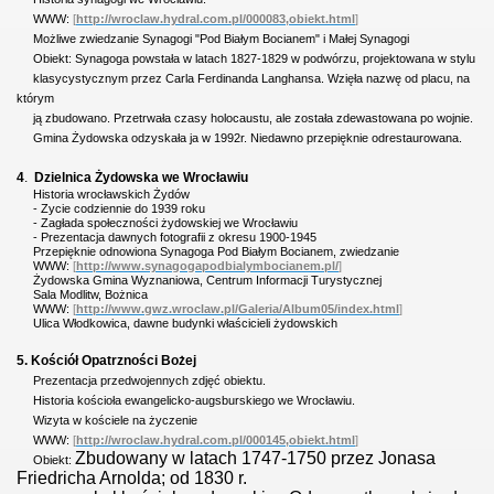
WWW:
[
http://wroclaw.hydral.com.pl/000083,obiekt.html
]
Możliwe zwiedzanie Synagogi "Pod Białym Bocianem" i Małej Synagogi
Obiekt:
Synagoga powstała w latach 1827-1829 w podwórzu, projektowana w stylu
klasycystycznym przez Carla Ferdinanda Langhansa. Wzięła nazwę od placu, na
którym
ją zbudowano. Przetrwała czasy holocaustu, ale została zdewastowana po wojnie.
Gmina Żydowska odzyskała ja w 1992r. Niedawno przepięknie odrestaurowana.
4
.
Dzielnica Żydowska
we Wrocławiu
Historia wrocławskich Żydów
- Zycie codziennie do 1939 roku
- Zagłada społeczności żydowskiej we Wrocławiu
- Prezentacja dawnych fotografii z okresu 1900-1945
Przepięknie odnowiona Synagoga Pod Białym Bocianem, zwiedzanie
WWW:
[
http://www.synagogapodbialymbocianem.pl/
]
Żydowska Gmina Wyznaniowa, Centrum Informacji Turystycznej
Sala Modlitw, Bożnica
WWW:
[
http://www.gwz.wroclaw.pl/Galeria/Album05/index.html
]
Ulica Włodkowica, dawne budynki właścicieli żydowskich
5. Kościół Opatrzności Bożej
Prezentacja przedwojennych zdjęć obiektu.
Historia kościoła ewangelicko-augsburskiego we Wrocławiu.
Wizyta w kościele na życzenie
WWW:
[
http://wroclaw.hydral.com.pl/000145,obiekt.html
]
Zbudowany w latach 1747-1750 przez Jonasa
Obiekt:
Friedricha Arnolda; od 1830 r.