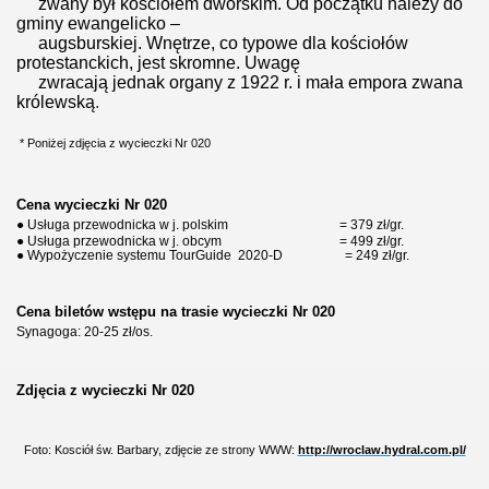
zwany był kościołem dworskim. Od początku należy do
gminy ewangelicko –
augsburskiej. Wnętrze, co typowe dla kościołów
protestanckich, jest skromne. Uwagę
zwracają jednak organy z 1922 r. i mała empora zwana
królewską
.
*
Poniżej zdjęcia z wycieczki Nr 020
Cena wycieczki Nr 020
● Usługa przewodnicka w j. polskim = 379 zł/gr.
● Usługa przewodnicka w j. obcym = 499 zł/gr.
● Wypożyczenie systemu TourGuide
2020-D = 249 zł/gr.
Cena biletów wstępu na trasie wycieczki Nr 020
Synagoga: 20-25 zł/os.
Zdjęcia z wycieczki Nr 020
Foto: Kosciół św. Barbary, zdjęcie ze strony WWW:
http://wroclaw.hydral.com.pl/