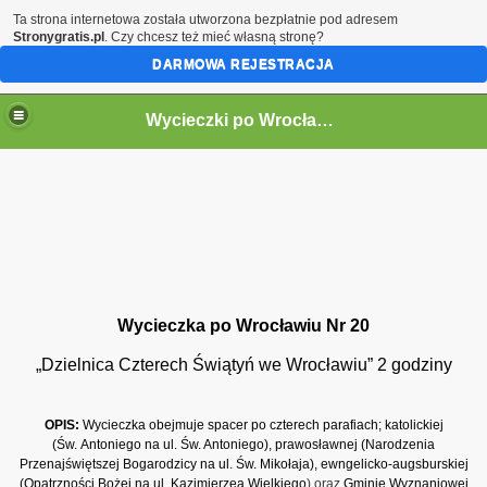
Ta strona internetowa została utworzona bezpłatnie pod adresem
Stronygratis.pl
. Czy chcesz też mieć własną stronę?
DARMOWA REJESTRACJA
Wycieczki po Wrocławiu
Wycieczka po Wrocławiu Nr 20
„Dzielnica Czterech Świątyń we Wrocławiu” 2 godziny
OPIS:
Wycieczka obejmuje spacer po czterech parafiach;
katolickiej
(Św. Antoniego na ul. Św. Antoniego), prawosławnej (Narodzenia
Przenajświętszej Bogarodzicy na ul. Św. Mikołaja), ewngelicko-augsburskiej
(Opatrzności Bożej na ul. Kazimierzea Wielkiego
) oraz
Gminie Wyznaniowej