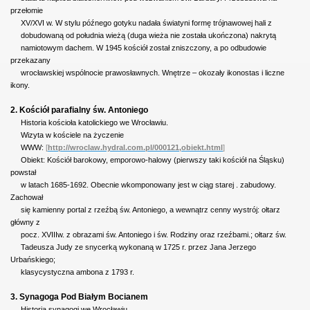
przełomie
XV/XVI w. W stylu późnego gotyku nadała światyni formę trójnawowej hali z
dobudowaną od południa wieżą (duga wieża nie została ukończona) nakrytą
namiotowym dachem. W 1945 kościół został zniszczony, a po odbudowie
przekazany
wrocławskiej wspólnocie prawosławnych. Wnętrze – okozały ikonostas i liczne
ikony.
2. Kościół parafialny św. Antoniego
Historia kościoła katolickiego we Wrocławiu.
Wizyta w kościele na życzenie
WWW:
[
http://wroclaw.hydral.com.pl/000121,obiekt.html
]
Obiekt:
Kościół barokowy, emporowo-halowy (pierwszy taki kościół na Śląsku)
powstał
w latach 1685-1692. Obecnie wkomponowany jest w ciąg starej . zabudowy.
Zachował
się kamienny portal z rzeźbą św. Antoniego, a wewnątrz cenny wystrój: ołtarz
główny z
pocz. XVIIIw. z obrazami św. Antoniego i św. Rodziny oraz rzeźbami.; ołtarz św.
Tadeusza Judy ze snycerką wykonaną w 1725 r. przez Jana Jerzego
Urbańskiego;
klasycystyczna ambona z 1793 r.
3. Synagoga Pod Białym Bocianem
Historia synagogi we Wrocławiu.