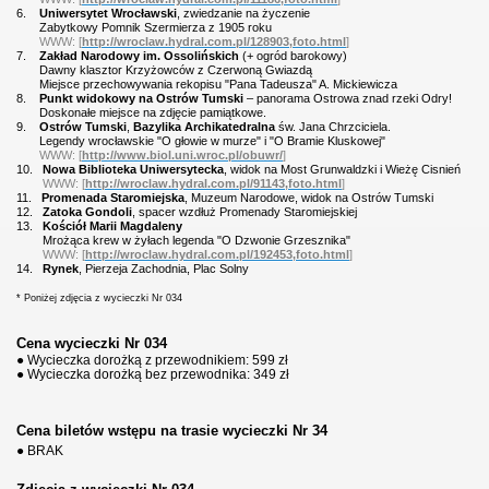
6.
Uniwersytet Wrocławski
, zwiedzanie na życzenie
Zabytkowy Pomnik Szermierza z 1905 roku
WWW: [
http://wroclaw.hydral.com.pl/128903,foto.html
]
7.
Zakład Narodowy im. Ossolińskich
(+ ogród barokowy)
Dawny klasztor Krzyżowców z Czerwoną Gwiazdą
Miejsce przechowywania rekopisu "Pana Tadeusza" A. Mickiewicza
8.
Punkt widokowy na Ostrów Tumski
– panorama Ostrowa znad rzeki Odry!
Doskonałe miejsce na zdjęcie pamiątkowe.
9.
Ostrów Tumski
,
Bazylika Archikatedralna
św. Jana Chrzciciela
.
Legendy wrocławskie "O głowie w murze" i "O Bramie Kluskowej"
WWW: [
http://www.biol.uni.wroc.pl/obuwr/
]
10.
Nowa Biblioteka Uniwersytecka
, widok na Most Grunwaldzki i Wieżę Cisnień
WWW: [
http://wroclaw.hydral.com.pl/91143,foto.html
]
11.
Promenada Staromiejska
, Muzeum Narodowe, widok na Ostrów Tumski
12.
Zatoka Gondoli
, spacer wzdłuż Promenady Staromiejskiej
13.
Kościół Marii Magdaleny
Mrożąca krew w żyłach legenda "O Dzwonie Grzesznika"
WWW: [
http://wroclaw.hydral.com.pl/192453,foto.html
]
14.
Rynek
, Pierzeja Zachodnia, Plac Solny
* Poniżej zdjęcia z wycieczki Nr 034
Cena wycieczki Nr 034
● Wycieczka dorożką z przewodnikiem: 599 zł
● Wycieczka dorożką bez przewodnika: 349 zł
Cena biletów wstępu na trasie wycieczki Nr 34
● BRAK