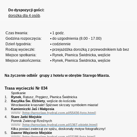
Do dyspozycji gości:
dorożka dla 4 osób
.
Czas trwania:
▪ 1 godz.
Godzina rozpoczęcia:
▪ do uzgodnienia (8.00 - 17.00)
Dzień tygodnia:
▪ codziennie
Rodzaj wycieczki:
▪ przejażdżka dorożką z przewodnikiem lub bez
Miejsce spotkania:
▪ Rynek, Piwnica Świdnicka, wejście
Miejsce zakończenia:
▪ Rynek, Piwnica Świdnicka, wejście
Na życzenie odbiór
grupy z hotelu w obrębie Starego
Miasta.
Trasa wycieczki Nr 034
Spotkanie
1.
Rynek
, Ratusz, Pręgierz, Piwnica Świdnicka
2.
Bazylika Św. Elżbiety
, wejście do kościoła
Wrocławskie krasnale! Spiżowe skrzaty symbolem miasta!
3.
Kamieniczki Jaś i Małgosia
WWW: [
http://wroclaw.hydral.com.pl/55430,foto.html
]
4.
Stare Jatki Miejskie
Pomnik Zwierząt Rzeźnych
WWW: [
http://wroclaw.hydral.com.pl/1367,obiekt.html
]
Kilka postaci zwierząt ze spiżu, doskonały motyw fotograficzny!
5.
Dawne Więzienie Miejskie
WWW: [
http://wroclaw.hydral.com.pl/11186,foto.html
]