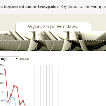
ona bezpłatnie pod adresem
Stronygratis.pl
. Czy chcesz też mieć własną st
Wycieczki po Wrocławiu
Miesiąc
150
125
100
75
50