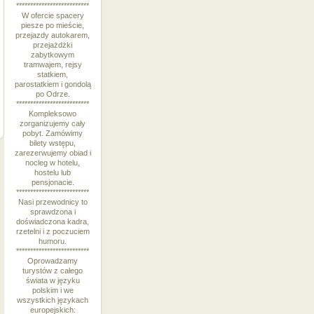
**************************
W ofercie spacery
piesze po mieście,
przejazdy autokarem,
przejażdżki
zabytkowym
tramwajem, rejsy
statkiem,
parostatkiem i gondolą
po Odrze.
**************************
Kompleksowo
zorganizujemy cały
pobyt. Zamówimy
bilety wstępu,
zarezerwujemy obiad i
nocleg w hotelu,
hostelu lub
pensjonacie.
**************************
Nasi przewodnicy to
sprawdzona i
doświadczona kadra,
rzetelni i z poczuciem
humoru.
**************************
Oprowadzamy
turystów z całego
świata w języku
polskim i we
wszystkich językach
europejskich: