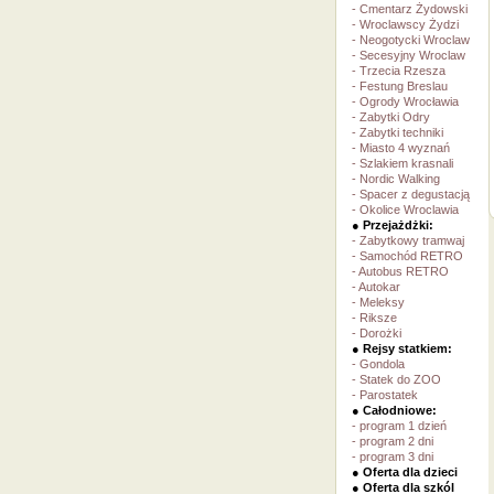
- Cmentarz Żydowski
- Wroclawscy Żydzi
- Neogotycki Wroclaw
- Secesyjny Wroclaw
- Trzecia Rzesza
- Festung Breslau
- Ogrody Wrocławia
- Zabytki Odry
- Zabytki techniki
- Miasto 4 wyznań
- Szlakiem krasnali
- Nordic Walking
- Spacer z degustacją
- Okolice Wroclawia
● Przejażdżki:
- Zabytkowy tramwaj
- Samochód RETRO
- Autobus RETRO
- Autokar
- Meleksy
- Riksze
- Dorożki
● Rejsy statkiem:
- Gondola
- Statek do ZOO
- Parostatek
● Całodniowe:
- program 1 dzień
- program 2 dni
- program 3 dni
● Oferta dla dzieci
● Oferta dla szkól