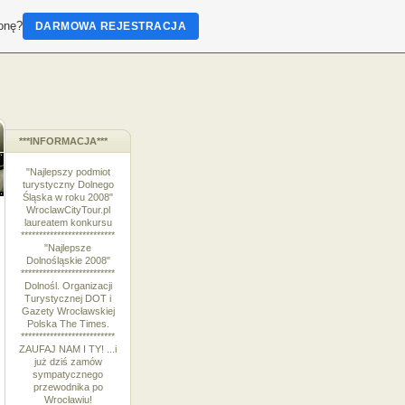
ronę?
DARMOWA REJESTRACJA
***INFORMACJA***
"Najlepszy podmiot
turystyczny Dolnego
Śląska w roku 2008"
WroclawCityTour.pl
laureatem konkursu
**************************
"Najlepsze
Dolnośląskie 2008"
**************************
Dolnośl. Organizacji
Turystycznej DOT i
Gazety Wrocławskiej
Polska The Times.
**************************
ZAUFAJ NAM I TY! ...i
już dziś zamów
sympatycznego
przewodnika po
Wrocławiu!