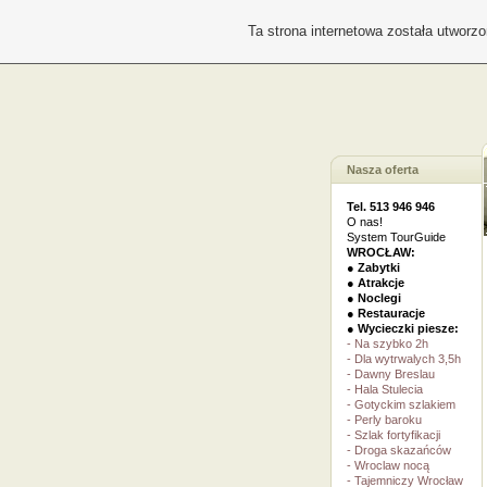
Ta strona internetowa została utworz
Nasza oferta
Tel. 513 946 946
O nas!
System TourGuide
WROCŁAW:
● Zabytki
● Atrakcje
● Noclegi
● Restauracje
● Wycieczki piesze:
- Na szybko 2h
- Dla wytrwalych 3,5h
- Dawny Breslau
- Hala Stulecia
- Gotyckim szlakiem
- Perly baroku
- Szlak fortyfikacji
- Droga skazańców
- Wroclaw nocą
- Tajemniczy Wrocław