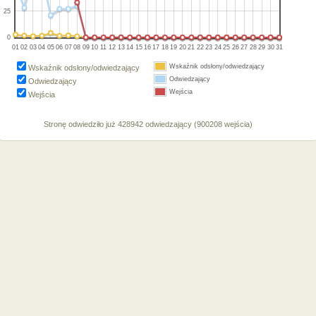
25
0
01
02
03
04
05
06
07
08
09
10
11
12
13
14
15
16
17
18
19
20
21
22
23
24
25
26
27
28
29
30
31
Wskaźnik odsłony/odwiedzający
Wskaźnik odsłony/odwiedzający
Odwiedzający
Odwiedzający
Wejścia
Wejścia
Stronę odwiedziło już 428942 odwiedzający (900208 wejścia)