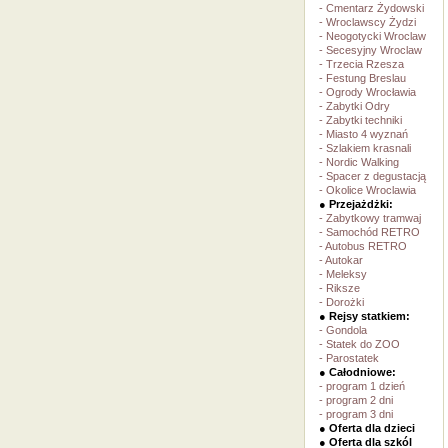
- Cmentarz Żydowski
- Wroclawscy Żydzi
- Neogotycki Wroclaw
- Secesyjny Wroclaw
- Trzecia Rzesza
- Festung Breslau
- Ogrody Wrocławia
- Zabytki Odry
- Zabytki techniki
- Miasto 4 wyznań
- Szlakiem krasnali
- Nordic Walking
- Spacer z degustacją
- Okolice Wroclawia
● Przejażdżki:
- Zabytkowy tramwaj
- Samochód RETRO
- Autobus RETRO
- Autokar
- Meleksy
- Riksze
- Dorożki
● Rejsy statkiem:
- Gondola
- Statek do ZOO
- Parostatek
● Całodniowe:
- program 1 dzień
- program 2 dni
- program 3 dni
● Oferta dla dzieci
● Oferta dla szkól