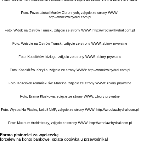
Foto: Pozostałości Murów Obronnych, zdjęcie ze strony WWW:
http://wroclaw.hydral.com.pl
Foto: Widok na Ostrów Tumski, zdjęcie ze strony WWW:
http://wroclaw.hydral.com.pl
Foto: Wejscie na Ostrów Tumski, zdjęcie ze strony WWW: zbiory prywatne
Foto: Kosciół św. Idziego, zdjęcie ze strony WWW: zbiory prywatne
Foto: Kosciół św. Krzyża, zdjęcie ze strony WWW:
http://wroclaw.hydral.com.pl
Foto: Kosciółek romański św. Marcina, zdjęcie ze strony WWW: zbiory prywatne
Foto: Brama Kluskowa, zdjęcie ze strony WWW: zbiory prywatne
Foto: Wyspa Na Piasku, kościł NMP, zdjęcie ze strony WWW:
http://wroclaw.hydral.com.pl
Foto: Muzeum Architektury, zdjęcie ze strony WWW:
http://wroclaw.hydral.com.pl
Forma płatności za wycieczkę
[przelew na konto bankowe, opłata gotówką u przewodnika]