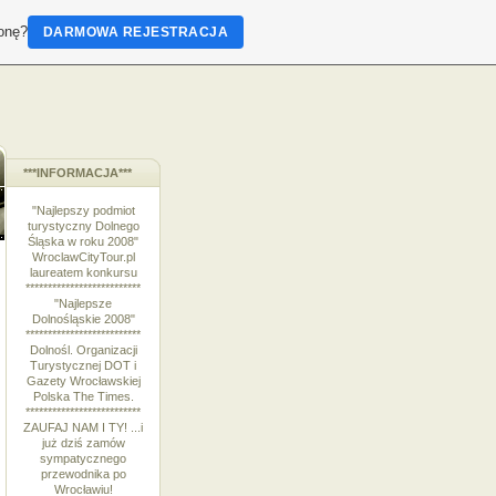
ronę?
DARMOWA REJESTRACJA
***INFORMACJA***
"Najlepszy podmiot
turystyczny Dolnego
Śląska w roku 2008"
WroclawCityTour.pl
laureatem konkursu
**************************
"Najlepsze
Dolnośląskie 2008"
**************************
Dolnośl. Organizacji
Turystycznej DOT i
Gazety Wrocławskiej
Polska The Times.
**************************
ZAUFAJ NAM I TY! ...i
już dziś zamów
sympatycznego
przewodnika po
Wrocławiu!