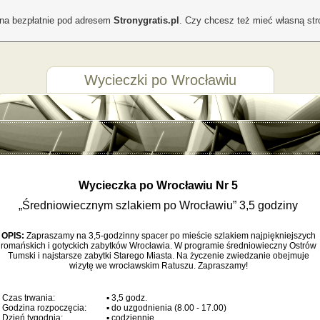
ona bezpłatnie pod adresem
Stronygratis.pl
. Czy chcesz też mieć własną st
Wycieczki po Wrocławiu
Wycieczka po Wrocławiu Nr 5
„Średniowiecznym szlakiem po Wrocławiu” 3,5 godziny
OPIS:
Zapraszamy na 3,5-godzinny spacer po mieście szlakiem najpiękniejszych
romańskich i gotyckich zabytków Wrocławia. W programie średniowieczny Ostrów
Tumski i najstarsze zabytki Starego Miasta. Na życzenie zwiedzanie obejmuje
wizytę we wrocławskim Ratuszu. Zapraszamy!
Czas trwania:
▪ 3,5 godz.
Godzina rozpoczęcia:
▪ do uzgodnienia (8.00 - 17.00)
Dzień tygodnia:
▪ codziennie