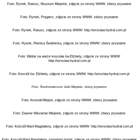
Foto: Rynek, Ratusz, Muzeum Miejskie, zdjęcie ze strony WWW: zbiory prywatne
Foto: Rynek, Pręgierz, zdjęcie ze strony WWW: zbiory prywatne
Foto: Rynek, Ratusz, zdjęcie ze strony WWW:
http://wroclaw.hydral.com.pl
Foto: Ryenk, Piwnica Świdnicka, zdjęcie ze strony WWW: zbiory prywatne
Foto: Widok na wieże koscioła św.Elżbiety, zdjęcie ze strony WWW:
http://wroclaw.hydral.com.pl
Foto: Kosciół św. Elżbiety, zdjęcie ze strony WWW:
http://wroclaw.hydral.com.pl
Foto: Średniowieczne Jatki Miejskie, zbiory prywatne
Foto: Arsenał Miejski, zdjęcie ze strony WWW: zbiory prywatne
Foto: Dawne Wiezienie Miejskie, zdjęcie ze strony WWW: zbiory prywatne
Foto: Kościół Marii Magdaleny, zdjęcie ze strony WWW:
http://wroclaw.hydral.com.pl
Foto: Kosciół Marii Magdaleny, romański portal, zdjęcie ze strony WWW: zbiory prywatne