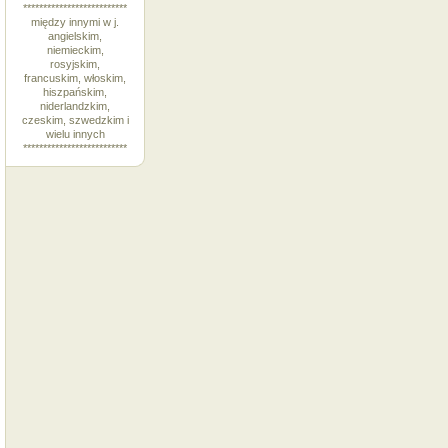
**************************
między innymi w j.
angielskim,
niemieckim,
rosyjskim,
francuskim, włoskim,
hiszpańskim,
niderlandzkim,
czeskim, szwedzkim i
wielu innych
**************************