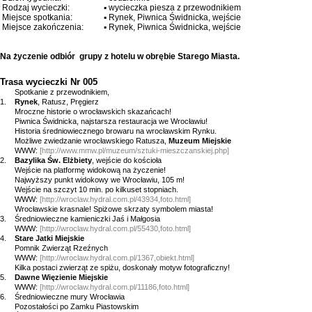
Rodzaj wycieczki:
▪ wycieczka piesza z przewodnikiem
Miejsce spotkania:
▪ Rynek, Piwnica Świdnicka, wejście
Miejsce zakończenia:
▪ Rynek, Piwnica Świdnicka, wejście
Na życzenie odbiór
grupy z hotelu w obrębie Starego
Miasta.
Trasa wycieczki Nr 005
Spotkanie z przewodnikiem,
1.
Rynek
, Ratusz, Pręgierz
Mroczne historie o wrocławskich skazańcach!
Piwnica Świdnicka, najstarsza restauracja we Wrocławiu!
Historia średniowiecznego browaru na wrocławskim Rynku.
Możliwe zwiedzanie wrocławskiego Ratusza,
Muzeum Miejskie
WWW:
[
http://www.mmw.pl/muzeum/sztuki-mieszczanskiej.php
]
2.
Bazylika Św. Elżbiety
, wejście do kościoła
Wejście na platformę widokową na życzenie!
Najwyższy punkt widokowy we Wrocławiu, 105 m!
Wejście na szczyt 10 min. po kilkuset stopniach.
WWW:
[
http://wroclaw.hydral.com.pl/43934,foto.html
]
Wrocławskie krasnale! Spiżowe skrzaty symbolem miasta!
3. Średniowieczne kamieniczki Jaś i Małgosia
WWW:
[
http://wroclaw.hydral.com.pl/55430,foto.html
]
4.
Stare Jatki Miejskie
Pomnik Zwierząt Rzeźnych
WWW:
[
http://wroclaw.hydral.com.pl/1367,obiekt.html
]
Kilka postaci zwierząt ze spiżu, doskonały motyw fotograficzny!
5.
Dawne Więzienie Miejskie
WWW:
[
http://wroclaw.hydral.com.pl/11186,foto.html
]
6. Średniowieczne mury Wrocławia
Pozostałości po Zamku Piastowskim