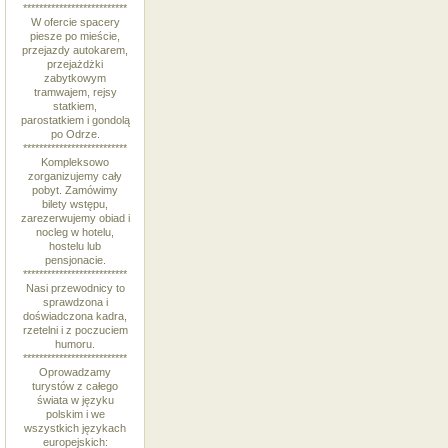
**************************
W ofercie spacery
piesze po mieście,
przejazdy autokarem,
przejażdżki
zabytkowym
tramwajem, rejsy
statkiem,
parostatkiem i gondolą
po Odrze.
**************************
Kompleksowo
zorganizujemy cały
pobyt. Zamówimy
bilety wstępu,
zarezerwujemy obiad i
nocleg w hotelu,
hostelu lub
pensjonacie.
**************************
Nasi przewodnicy to
sprawdzona i
doświadczona kadra,
rzetelni i z poczuciem
humoru.
**************************
Oprowadzamy
turystów z całego
świata w języku
polskim i we
wszystkich językach
europejskich: