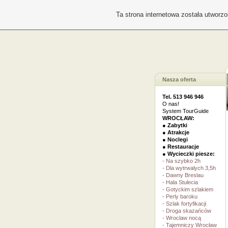
Ta strona internetowa została utworz
Nasza oferta
Tel. 513 946 946
O nas!
System TourGuide
WROCŁAW:
● Zabytki
● Atrakcje
● Noclegi
● Restauracje
● Wycieczki piesze:
- Na szybko 2h
- Dla wytrwalych 3,5h
- Dawny Breslau
- Hala Stulecia
- Gotyckim szlakiem
- Perly baroku
- Szlak fortyfikacji
- Droga skazańców
- Wroclaw nocą
- Tajemniczy Wrocław