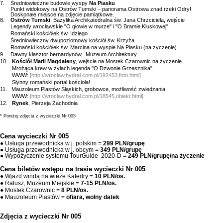
7.
Średniowieczne budowle wyspy
Na Piasku
Punkt widokowy na Ostrów Tumski – panorama Ostrowa znad rzeki Odry!
Doskonałe miejsce na zdjęcie pamiątkowe.
8.
Ostrów Tumski
, Bazylika Archikatedralna św. Jana Chrzciciela, wejście
Legendy wrocławskie "O głowie w murze" i "O Bramie Kluskowej"
Romański kościółek św. Idziego
Średniowieczny dwupoziomowy kościół św. Krzyża
Romański kościółek św. Marcina na wyspie Na Piasku (na zyczenie)
9.
Dawny klasztor bernardynów,
Muzeum Architektury
10.
Kościół Marii Magdaleny
, wejście na Mostek Czarownic na życzenie
Mrożąca krew w żyłach legenda "O Dzwonie Grzesznika"
WWW:
[
http://wroclaw.hydral.com.pl/192453,foto.html
]
Słynny romański portal kościoła!
11. Mauzoleum Piastów Śląskich, grobowce, możliwość zwiedzania
WWW:
[
http://wroclaw.hydral.com.pl/18545,obiekt.html
]
12.
Rynek
, Pierzeja Zachodnia
* Poniżej zdjęcia z wycieczki Nr 005
Cena wycieczki Nr 005
● Usługa przewodnicka w j. polskim =
299 PLN/grupę
● Usługa przewodnicka w j. obcym =
349 PLN/grupę
● Wypożyczenie systemu TourGuide
2020-D =
249 PLN/grupę/na życzenie
Cena biletów wstępu na trasie wycieczki Nr 005
● Wjazd windą na wieże Katedry
=
10
PLN/os.
● Ratusz, Muzeum Miejskie =
7-15 PLN/os.
● Mostek Czarownic =
8 PLN/os.
● Mauzoleum Piastów =
ofiara, wolny datek
Zdjęcia z wycieczki Nr 005