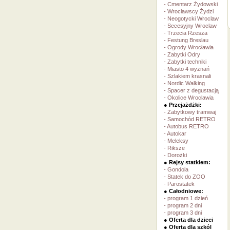
- Cmentarz Żydowski
- Wroclawscy Żydzi
- Neogotycki Wroclaw
- Secesyjny Wroclaw
- Trzecia Rzesza
- Festung Breslau
- Ogrody Wrocławia
- Zabytki Odry
- Zabytki techniki
- Miasto 4 wyznań
- Szlakiem krasnali
- Nordic Walking
- Spacer z degustacją
- Okolice Wroclawia
● Przejażdżki:
- Zabytkowy tramwaj
- Samochód RETRO
- Autobus RETRO
- Autokar
- Meleksy
- Riksze
- Dorożki
● Rejsy statkiem:
- Gondola
- Statek do ZOO
- Parostatek
● Całodniowe:
- program 1 dzień
- program 2 dni
- program 3 dni
● Oferta dla dzieci
● Oferta dla szkól