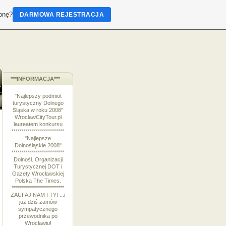
ronę?
DARMOWA REJESTRACJA
***INFORMACJA***
"Najlepszy podmiot
turystyczny Dolnego
Śląska w roku 2008"
WroclawCityTour.pl
laureatem konkursu
**************************
"Najlepsze
Dolnośląskie 2008"
**************************
Dolnośl. Organizacji
Turystycznej DOT i
Gazety Wrocławskiej
Polska The Times.
**************************
ZAUFAJ NAM I TY! ...i
już dziś zamów
sympatycznego
przewodnika po
Wrocławiu!