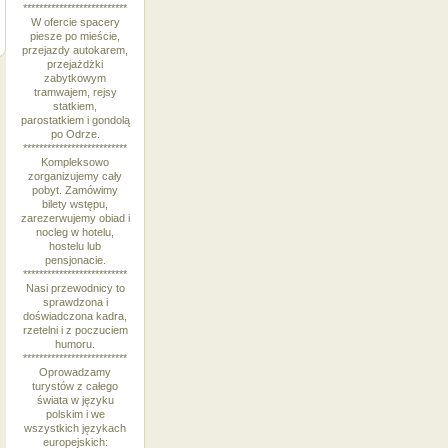
**************************
W ofercie spacery
piesze po mieście,
przejazdy autokarem,
przejażdżki
zabytkowym
tramwajem, rejsy
statkiem,
parostatkiem i gondolą
po Odrze.
**************************
Kompleksowo
zorganizujemy cały
pobyt. Zamówimy
bilety wstępu,
zarezerwujemy obiad i
nocleg w hotelu,
hostelu lub
pensjonacie.
**************************
Nasi przewodnicy to
sprawdzona i
doświadczona kadra,
rzetelni i z poczuciem
humoru.
**************************
Oprowadzamy
turystów z całego
świata w języku
polskim i we
wszystkich językach
europejskich: