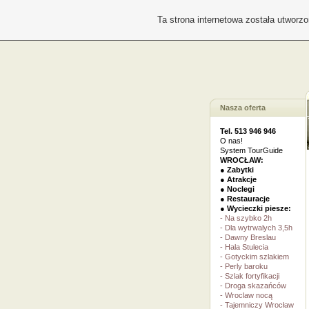
Ta strona internetowa została utworz
Nasza oferta
Tel. 513 946 946
O nas!
System TourGuide
WROCŁAW:
● Zabytki
● Atrakcje
● Noclegi
● Restauracje
● Wycieczki piesze:
- Na szybko 2h
- Dla wytrwalych 3,5h
- Dawny Breslau
- Hala Stulecia
- Gotyckim szlakiem
- Perly baroku
- Szlak fortyfikacji
- Droga skazańców
- Wroclaw nocą
- Tajemniczy Wrocław