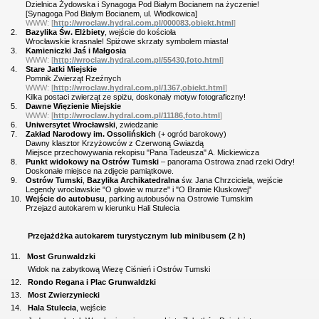
Dzielnica Żydowska i Synagoga Pod Białym Bocianem na życzenie!
[Synagoga Pod Białym Bocianem, ul. Włodkowica]
WWW: [
http://wroclaw.hydral.com.pl/000083,obiekt.html
]
2.
Bazylika Św. Elżbiety
, wejście do kościoła
Wrocławskie krasnale! Spiżowe skrzaty symbolem miasta!
3.
Kamieniczki Jaś i Małgosia
WWW: [
http://wroclaw.hydral.com.pl/55430,foto.html
]
4.
Stare Jatki Miejskie
Pomnik Zwierząt Rzeźnych
WWW: [
http://wroclaw.hydral.com.pl/1367,obiekt.html
]
Kilka postaci zwierząt ze spiżu, doskonały motyw fotograficzny!
5.
Dawne Więzienie Miejskie
WWW: [
http://wroclaw.hydral.com.pl/11186,foto.html
]
6.
Uniwersytet Wrocławski
, zwiedzanie
7.
Zakład Narodowy im. Ossolińskich
(+ ogród barokowy)
Dawny klasztor Krzyżowców z Czerwoną Gwiazdą
Miejsce przechowywania rekopisu "Pana Tadeusza" A. Mickiewicza
8.
Punkt widokowy na Ostrów Tumski
– panorama Ostrowa znad rzeki Odry!
Doskonałe miejsce na zdjęcie pamiątkowe.
9.
Ostrów Tumski
,
Bazylika Archikatedralna
św. Jana Chrzciciela, wejście
Legendy wrocławskie "O głowie w murze" i "O Bramie Kluskowej"
10.
Wejście do autobusu
, parking autobusów na Ostrowie Tumskim
Przejazd autokarem w kierunku Hali Stulecia
Przejażdżka autokarem turystycznym lub minibusem (2 h)
11.
Most Grunwaldzki
Widok na zabytkową Wiezę Ciśnień i Ostrów Tumski
12.
Rondo Regana i Plac Grunwaldzki
13.
Most Zwierzyniecki
14.
Hala Stulecia
, wejście