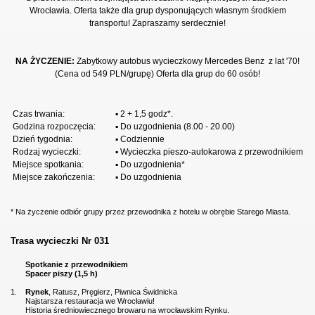
Wrocławia. Oferta także dla grup dysponujących własnym środkiem
transportu! Zapraszamy serdecznie!
NA ŻYCZENIE:
Zabytkowy autobus wycieczkowy Mercedes Benz z lat '70!
(Cena od 549 PLN/grupę) Oferta dla grup do 60 osób!
Czas trwania:
▪ 2 + 1,5 godz*.
Godzina rozpoczęcia:
▪ Do uzgodnienia (8.00 - 20.00)
Dzień tygodnia:
▪ Codziennie
Rodzaj wycieczki:
▪ Wycieczka pieszo-autokarowa z przewodnikiem
Miejsce spotkania:
▪ Do uzgodnienia*
Miejsce zakończenia:
▪ Do uzgodnienia
* Na życzenie odbiór grupy przez przewodnika z hotelu w obrębie Starego Miasta.
Trasa wycieczki Nr 031
Spotkanie z przewodnikiem
Spacer piszy (1,5 h)
1.
Rynek
, Ratusz, Pręgierz, Piwnica Świdnicka
Najstarsza restauracja we Wrocławiu!
Historia średniowiecznego browaru na wrocławskim Rynku.