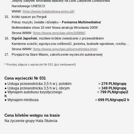
Jedyny zabytek Wrocławia wpisany na Liste Zabytków Dziedzictwa
Narodowego UNESCO
WWW:
[
http://www.halaludowa.wroc.pl/
]
15.
Krótki s
pacer po Pergoli
Pokaz muzyki, światła i dźwięku –
Fontanna Multimedialna
!
Multimedialne show 15 min! Nowa atrakcja Wrocławia 2009!
Strona WWW:
[
http://www.wroclaw.pl/m116906/
]
16.
Ogród Japoński
, możliwe krótkie zwiedzanie z przewodnikiem
Kamienne scieżki, egzotyczna roślinność, jeziorka, budowle ogrodowe, rzeżby…
Strona
WWW:
[
http://www.wroclaw.pl/ogrod/index.htm
]
17.
Przejazd na Stare Miasto, zakończenie wycieczki autokarowej
* Poniżej zdjęcia z wycieczki Nr 031 (już niebawem!)
Cena wycieczki Nr 031
● Usługa przewodnicka 3,5 h w j. polskim
=
279 PLN/grupę
● Usługa przewodnicka 3,5 h w j. obcym
=
349 PLN/grupę
● Wynajem autobusu turystycznego
=
7
99 PLN/grupę/2
h
● Wynajem minibusa
=
6
99 PLN/grupę/2 h
Cena biletów wstępu na trasie
Na życzenie grupy Hala Stulecia