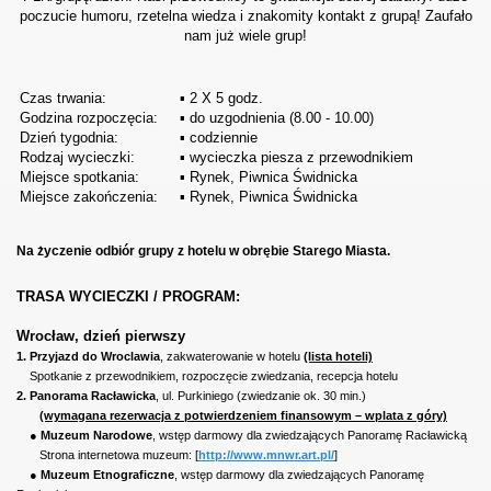
poczucie humoru, rzetelna wiedza i znakomity kontakt z grupą! Zaufało
nam już wiele grup!
Czas trwania:
▪ 2 X 5 godz.
Godzina rozpoczęcia:
▪ do uzgodnienia (8.00 - 10.00)
Dzień tygodnia:
▪ codziennie
Rodzaj wycieczki:
▪ wycieczka piesza z przewodnikiem
Miejsce spotkania:
▪ Rynek, Piwnica Świdnicka
Miejsce zakończenia:
▪ Rynek, Piwnica Świdnicka
Na życzenie odbiór grupy z hotelu w obrębie Starego
Miasta.
TRASA WYCIECZKI / PROGRAM:
Wrocław, dzień pierwszy
1.
Przyjazd do Wroclawia
, zakwaterowanie w hotelu
(lista hoteli)
Spotkanie z przewodnikiem, rozpoczęcie zwiedzania, recepcja hotelu
2.
Panorama Racławicka
, ul.
Purkiniego (zwiedzanie ok. 30 min.)
(wymagana rezerwacja z potwierdzeniem finansowym – wplata z góry)
● Muzeum Narodowe
, wstęp darmowy dla zwiedzających Panoramę Racławicką
Strona internetowa muzeum: [
http://www.mnwr.art.pl/
]
● Muzeum Etnograficzne
, wstęp darmowy dla zwiedzających Panoramę