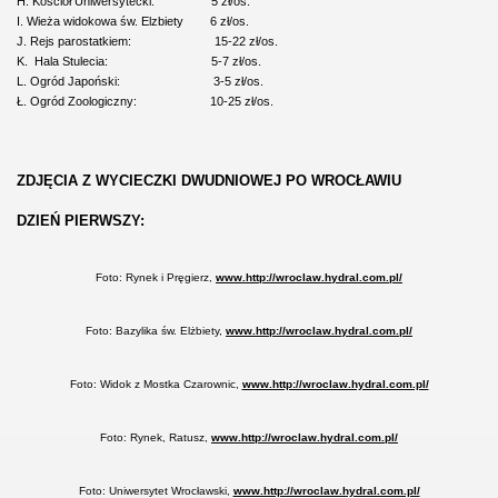
H. Kościół Uniwersytecki: 5 zł/os.
I. Wieża widokowa św. Elzbiety 6 zł/os.
J. Rejs parostatkiem: 15-22 zł/os.
K. Hala Stulecia: 5-7 zł/os.
L. Ogród Japoński: 3-5 zł/os.
Ł. Ogród Zoologiczny: 10-25 zł/os.
ZDJĘCIA Z WYCIECZKI DWUDNIOWEJ PO WROCŁAWIU
DZIEŃ PIERWSZY:
Foto: Rynek i Pręgierz,
www.http://wroclaw.hydral.com.pl/
Foto: Bazylika św. Elżbiety,
www.http://wroclaw.hydral.com.pl/
Foto: Widok z Mostka Czarownic,
www.http://wroclaw.hydral.com.pl/
Foto: Rynek, Ratusz,
www.http://wroclaw.hydral.com.pl/
Foto: Uniwersytet Wrocławski,
www.http://wroclaw.hydral.com.pl/