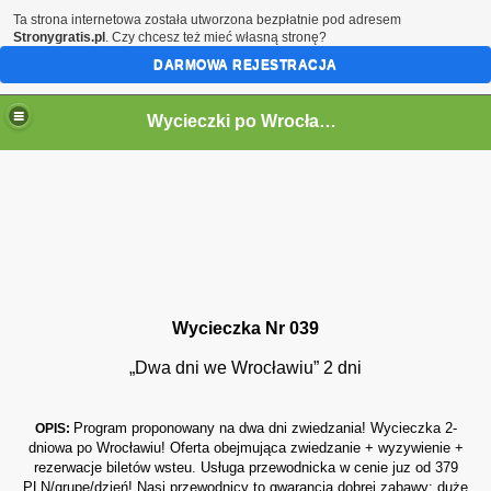
Ta strona internetowa została utworzona bezpłatnie pod adresem
Stronygratis.pl
. Czy chcesz też mieć własną stronę?
DARMOWA REJESTRACJA
Wycieczki po Wrocławiu
Wycieczka Nr 039
„Dwa dni we Wrocławiu” 2 dni
Program proponowany na dwa dni zwiedzania! Wycieczka 2-
OPIS:
dniowa po Wrocławiu! Oferta obejmująca zwiedzanie + wyzywienie +
rezerwacje biletów wsteu. Usługa przewodnicka w cenie juz od 379
PLN/grupę/dzień!
Nasi przewodnicy to gwarancja dobrej zabawy: duże