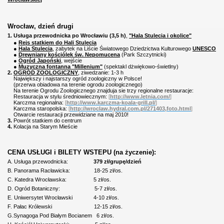
Wrocław, dzień drugi
1. Usługa przewodnicka po Wrocławiu (3,5 h)
,
"Hala Stulecia i okolice"
●
Rejs statkiem do Hali Stulecia
●
Hala Stulecia
, zabytek na Liście Światowego Dziedzictwa Kulturowego
UNESCO
●
Drewniany kościólek św. Nepomucena
(Park Szczytnicki)
●
Ogród Japoński
, wejście
●
Muzyczna fontanna "Millenium
"
(spektakl dżwiękowo-świetlny)
2.
OGRÓD ZOOLOGICZNY
, ziwedzanie: 1-3 h
Największy i najstarszy ogród zoologiczny w Polsce!
(przerwa obiadowa na terenie ogrodu zoologicznego)
Na terenie Ogrodu Zoologicznego znajduja sie trzy regionalne restauracje:
Restauracja w stylu średniowiecznym:
[
http://www.letnia.com/
]
K
arczma regionalna:
[
http://www.karczma-koala-grill.pl/
]
K
arczma staropolska:
[
http://wroclaw.hydral.com.pl/271403,foto.html
]
Otwarcie restauracji przewidziane na maj 2010!
3.
Powrót statkiem do centrum
4.
Kolacja na Starym Mieście
CENA USŁUGI i BILETY WSTEPU (na życzenie):
A. Usługa przewodnicka:
379 zł/grupę/dzień
B. Panorama Racławicka: 18-25 zł/os.
C. Katedra Wrocławska: 5 zł/os.
D. Ogród Botaniczny: 5-7 zł/os.
E. Uniwersytet Wrocławski 4-10 zł/os.
F. Pałac Królewski 12-15 zł/os.
G.Synagoga Pod Białym Bocianem 6 zł/os.