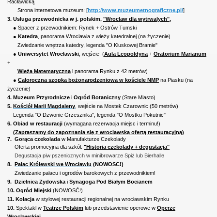
Racławicką
Strona internetowa muzeum: [
http://www.muzeumetnograficzne.pl/
]
3. Usługa przewodnicka w j. polskim,
"Wroclaw dla wytrwalych",
● Spacer z przewodnikiem: Rynek + Ostrów Tumski
●
Katedra
, panorama Wroclawia z wieży katedralnej
(na życzenie)
Zwiedzanie wnętrza katedry, legenda "O Kluskowej Bramie"
●
Uniwersytet Wrocławski
, wejście (
Aula Leopoldyna
+
Oratorium Marianum
+
Wieża Matematyczna
i panorama Rynku z 42 metrów)
●
Całoroczna szopka bożonarodzeniowa w kościele NMP
na Piasku (na
życzenie)
4.
Muzeum Przyrodnicze
i
Ogród Botaniczny
(Stare Miasto)
5.
Kościół Marii Magdaleny
,
wejście na Mostek Czarownic (50 metrów)
Legenda "O Dzwonie Grzesznika", legenda "O Mostku Pokutnic"
6.
Obiad w restauracji
(wymagana rezerwacja miejsc i terminu!)
(Zapraszamy do zapoznania się z wroclawską ofertą restauracyjną)
7. Gorąca czekolada
w Manufakturze Czekolady
Oferta promocyjna dla szkól:
"Historia czekolady + degustacja"
Degustacja piw pszenicznych w minibrowarze Spiż lub Bierhalle
8.
Pałac Królewski we Wrocławiu
(NOWOSC!)
Zwiedzanie pałacu i ogrodów barokowych z przewodnikiem!
9.
Dzielnica Zydowska
i
Synagoga Pod Białym Bocianem
10. Ogród Miejski
(NOWOSĆ!)
11.
Kolacja
w stylowej restauracji regionalnej na wrocławskim Rynku
10.
Spektakl w
Teatrze Polskim
lub przedstawienie operowe w
Operze
Wroclawskiej