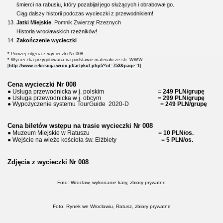
śmierci na rabusiu, który pozabijał jego służących i obrabował go.
Ciąg dalszy historii podczas wycieczki z przewodnikiem!
13.
Jatki Miejskie
, Pomnik Zwierząt Rzeznych
Historia wrocławskich rzeżników!
14.
Zakończenie wycieczki
* Poniżej zdjęcia z wycieczki Nr 008
* Wycieczka przygotowana na podstawie materiału ze str. WWW:
[
http://www.rekreacja.wroc.pl/artykul.php5?id=753&page=1
]
Cena wycieczki Nr 008
● Usługa przewodnicka w j. polskim =
249 PLN/grupę
● Usługa przewodnicka w j. obcym =
29
9 PLN/grupę
● Wypożyczenie systemu TourGuide
2020-D =
249 PLN/grupę
Cena biletów wstępu na trasie wycieczki Nr 008
● Muzeum Miejskie w Ratuszu =
10 PLN/os.
● Wejście na wieże kościoła św. Elżbiety =
5 PLN/os.
Zdjęcia z wycieczki Nr 008
Foto: Wrocław, wykonanie kary, zbiory prywatne
Foto: Rynek we Wrocławiu, Ratusz, zbiory prywatne