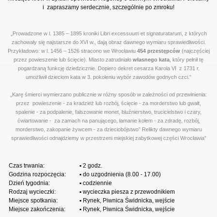
i
zapraszamy serdecznie, szczególnie po zmroku!
„Prowadzone w l. 1385 – 1895 kroniki Libri excessuum et signaturatarum, z których
zachowały się najstarsze do XVI w., dają obraz dawnego wymiaru sprawiedliwości.
Przykładowo: w l. 1456 – 1526 stracono we Wrocławiu
454 przestępców
(najczęściej
przez powieszenie lub ścięcie). Miasto zatrudniało
własnego kata
, który pełnił tę
pogardzaną funkcję dziedzicznie. Dopiero dekret cesarza Karola VI z 1731 r.
umożliwił dzieciom kata w 3. pokoleniu wybór zawodów godnych czci.”
„Karę śmierci wymierzano publicznie w różny sposób w zależności od przewinienia:
przez powieszenie - za kradzież lub rozbój, ścięcie - za morderstwo lub gwałt,
spalenie - za podpalenie, fałszowanie monet, bluźnierstwo, trucicielstwo i czary,
ćwiartowanie - za zamach na panującego, łamanie kołem - za zdradę, rozbój,
morderstwo, zakopanie żywcem - za dzieciobójstwo”
Relikty dawnego wymiaru
sprawiedliwości odnajdziemy w przestrzeni miejskiej zabytkowej części Wrocławia”
Czas trwania:
▪ 2 godz.
Godzina rozpoczęcia:
▪ do uzgodnienia (8.00 - 17.00)
Dzień tygodnia:
▪ codziennie
Rodzaj wycieczki:
▪ wycieczka piesza z przewodnikiem
Miejsce spotkania:
▪ Rynek, Piwnica Świdnicka, wejście
Miejsce zakończenia:
▪ Rynek, Piwnica Świdnicka, wejście