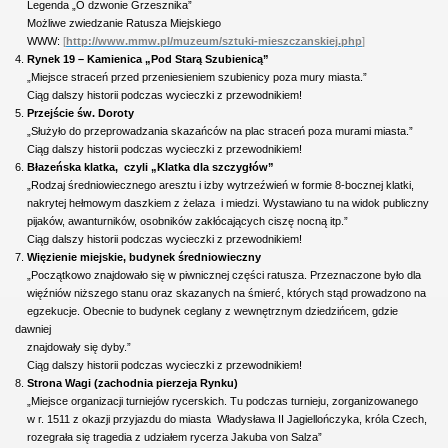
Legenda „O dzwonie Grzesznika”
Możliwe zwiedzanie Ratusza Miejskiego
WWW:
[
http://www.mmw.pl/muzeum/sztuki-mieszczanskiej.php
]
4.
Rynek 19 – Kamienica „Pod Starą Szubienicą”
„Miejsce straceń przed przeniesieniem szubienicy poza mury miasta.”
Ciąg dalszy historii podczas wycieczki z przewodnikiem!
5.
Przejście św. Doroty
„Służyło do przeprowadzania skazańców na plac straceń poza murami miasta.”
Ciąg dalszy historii podczas wycieczki z przewodnikiem!
6.
Błazeńska klatka, czyli „Klatka dla szczygłów”
„Rodzaj średniowiecznego aresztu i izby wytrzeźwień w formie 8-bocznej klatki,
nakrytej hełmowym daszkiem z żelaza i miedzi. Wystawiano tu na widok publiczny
pijaków, awanturników, osobników zakłócających ciszę nocną itp.”
Ciąg dalszy historii podczas wycieczki z przewodnikiem!
7.
Więzienie miejskie, budynek średniowieczny
„Początkowo znajdowało się w piwnicznej części ratusza. Przeznaczone było dla
więźniów niższego stanu oraz skazanych na śmierć, których stąd prowadzono na
egzekucje. Obecnie to budynek ceglany z wewnętrznym dziedzińcem, gdzie
dawniej
znajdowały się dyby.”
Ciąg dalszy historii podczas wycieczki z przewodnikiem!
8.
Strona Wagi (zachodnia pierzeja Rynku)
„Miejsce organizacji turniejów rycerskich. Tu podczas turnieju, zorganizowanego
w r. 1511 z okazji przyjazdu do miasta Władysława II Jagiellończyka, króla Czech,
rozegrała się tragedia z udziałem rycerza Jakuba von Salza”