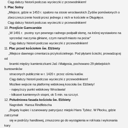
Ciąg dalszy historii podczas wycieczki z przewodnikiem!
9.
Plac Solny
„Miejsce, gdzie w 1453 r. spalono na stosie wrocławskich Żydów pomówionych o
zbezczeszczenie hostii przez jednego z nich w kościele w Długołęce.
Ciąg dalszy historii podczas wycieczki z przewodnikiem!
10.
Przejście Garncarskie
„W 1491 r. psotny syn pewnego radnego podpalił słomę, na której wystawiono na
sprzedaż naczynia gliniane, czym naraził miasto na pożar”
Ciąg dalszy historii podczas wycieczki z przewodnikiem!
11.
Plac przed kościołem św. Elżbiety
„Miejsce dawnego cmentarza przykościelnego. Pod płytami ścieżki, prowadzącej
od
bramki między kamieniczkami Jaś i Małgosia, pochowano 29 plebejskich
buntowników
straconych publicznie w r. 1420 r. przez ośmiu katów.
Ciąg dalszy historii podczas wycieczki z przewodnikiem!
Mozliwe wejscie na platformę widokową koscioła św. Elżbiety!
- najwyższy punkt widokowy Wrocławia!
- kilkaset kamiennych stopni, ok 5 min. na szczyt.
12.
Południowa fasada kościoła św. Elżbiety
Nagrobek Hansa Rindfleischa
„Bogaty kupiec i szanowany patrycjusz miejski Hans Tybisz. W Płocku, gdzie
zatrzymał
się w podróży handlowej, zmuszono go do wystąpienia w roli kata i wykonania
kary