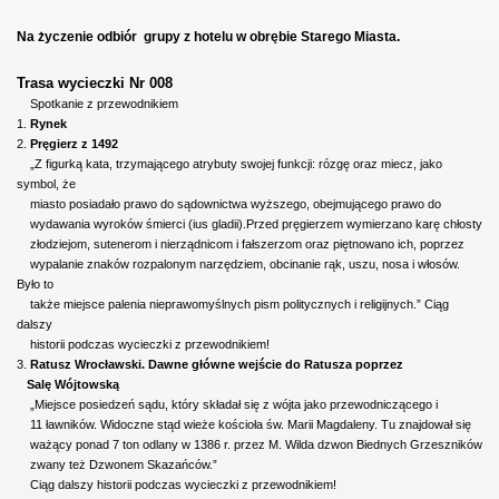
Na życzenie odbiór
grupy z hotelu w obrębie Starego
Miasta.
Trasa wycieczki Nr 008
Spotkanie z przewodnikiem
1.
Rynek
2.
Pręgierz z 1492
„Z figurką kata, trzymającego atrybuty swojej funkcji: rózgę oraz miecz, jako
symbol, że
miasto posiadało prawo do sądownictwa wyższego, obejmującego prawo do
wydawania wyroków śmierci (ius gladii).Przed pręgierzem wymierzano karę chłosty
złodziejom, sutenerom i nierządnicom i fałszerzom oraz piętnowano ich, poprzez
wypalanie znaków rozpalonym narzędziem, obcinanie rąk, uszu, nosa i włosów.
Było to
także miejsce palenia nieprawomyślnych pism politycznych i religijnych.” Ciąg
dalszy
historii podczas wycieczki z przewodnikiem!
3.
Ratusz Wrocławski. Dawne główne wejście do Ratusza poprzez
Salę Wójtowską
„Miejsce posiedzeń sądu, który składał się z wójta jako przewodniczącego i
11 ławników. Widoczne stąd wieże kościoła św. Marii Magdaleny. Tu znajdował się
ważący ponad 7 ton odlany w 1386 r. przez M. Wilda dzwon Biednych Grzeszników
zwany też Dzwonem Skazańców.”
Ciąg dalszy historii podczas wycieczki z przewodnikiem!