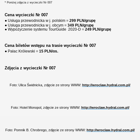
* Poniżej zdjęcia z wycieczki Nr 007
Cena wycieczki Nr 007
● Usługa przewodnicka w j. polskim =
299 PLN/grupę
● Usługa przewodnicka w j. obcym =
349 PLN/grupę
● Wypożyczenie systemu TourGuide
2020-D =
249 PLN/grupę
Cena biletów wstępu na trasie wycieczki Nr 007
● Pałac Królewski =
15 PLN/os.
Zdjęcia z wycieczki Nr 007
Foto: Ulica Świdnicka, zdjęcie ze strony WWW:
http://wroclaw.hydral.com.pl/
Foto: Hotel Monopol, zdjęcie ze strony WWW:
http://wroclaw.hydral.com.pl/
Foto: Pomnik B. Chrobrego, zdjęcie ze strony WWW:
http://wroclaw.hydral.com.pl/