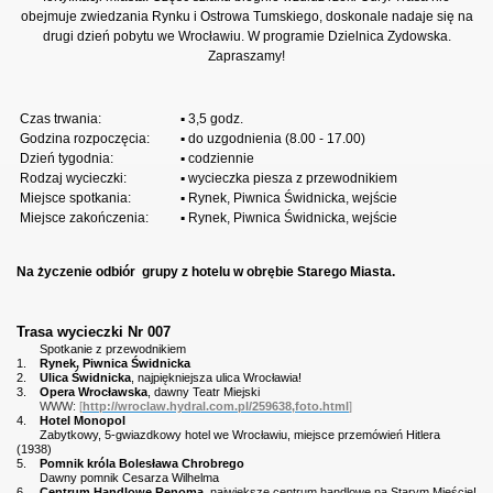
obejmuje zwiedzania Rynku i Ostrowa Tumskiego, doskonale nadaje się na
drugi dzień pobytu we Wrocławiu. W programie Dzielnica Zydowska.
Zapraszamy!
Czas trwania:
▪ 3,5 godz.
Godzina rozpoczęcia:
▪ do uzgodnienia (8.00 - 17.00)
Dzień tygodnia:
▪ codziennie
Rodzaj wycieczki:
▪ wycieczka piesza z przewodnikiem
Miejsce spotkania:
▪ Rynek, Piwnica Świdnicka, wejście
Miejsce zakończenia:
▪ Rynek, Piwnica Świdnicka, wejście
Na życzenie odbiór
grupy z hotelu w obrębie Starego
Miasta.
Trasa wycieczki Nr 007
Spotkanie z przewodnikiem
1.
Rynek, Piwnica Świdnicka
2.
Ulica Świdnicka
, najpiękniejsza ulica Wrocławia!
3.
Opera Wrocławska
, dawny Teatr Miejski
WWW:
[
http://wroclaw.hydral.com.pl/259638,foto.html
]
4.
Hotel Monopol
Zabytkowy, 5-gwiazdkowy hotel we Wrocławiu, miejsce przemówień Hitlera
(1938)
5.
Pomnik króla Bolesława Chrobrego
Dawny pomnik Cesarza Wilhelma
6.
Centrum Handlowe Renoma
, największe centrum handlowe na Starym Mieście!