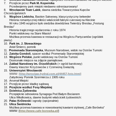
7.
Przejście przez
Park M. Kopernika
Przedwojenny park miejski niedawno odrestaurowany!
8.
Wrocławski Teatr Lalek
, dawna siedziba Towarzystwa Kupców
Chrześcijańskich
9.
Wzgórze Liebicha
, Bastion Sakwowy, klasycystyczny belweder
Historia romantycznej miłości właścicieli fabryki cukrowej na Klecinie
W roku 1945 wzgórze było siedziba dowództwa Twierdzy Breslau „Festung
Breslau”
Historia tragicznego wydarzenia z roku 1974
Punkt widokowy na Stare Miasto!
Możliwa przerwa kawowa w restauracji na Wzgórzu Partyzantów (ogródek
piwny)
10.
Park im. J. Słowackiego
Anioł Śmierci, pomnik
11.
Promenada Staromiejska
, Muzeum Narodowe, widok na Ostrów Tumski
12.
Zatoka Gondoli
, spacer wzdłuż Promenady Staromiejskiej
13.
Wzgórze Polskie
, punkt widokowy na Ostrów Tumski
Doskonałe miejsce na zdjęcie pamiątkowe.
14.
Zakład Narodowy im. Ossolińskich
(+ ogród barokowy)
Dawny klasztor Krzyżowców z Czerwoną Gwiazdą
15.
Uniwersytet Wrocławski
WWW:
[
http://wroclaw.hydral.com.pl/44457,foto.html
]
Zabytkowy Pomnik Szermierza z 1905 roku
16.
Arsenał Miejski
17.
Przejście przez kładkę sądową
18.
Przejście wzdłuż Fosy Miejskiej
19.
Dzielnica Żydowska
Przepięknie odnowiona Synagoga Pod Białym Bocianem
Ulica Włodkowica, dawne budynki właścicieli żydowskich
:
20.
Pałac Królewski
i ogrody (opcjonalnie)
21.
Ulica Świdnicka
Możliwa przerwa kawowa w nowootwartej kawiarni stylowej „Cafe Borówka”
WWW: [
http://www.cafe-borowka.pl/
]