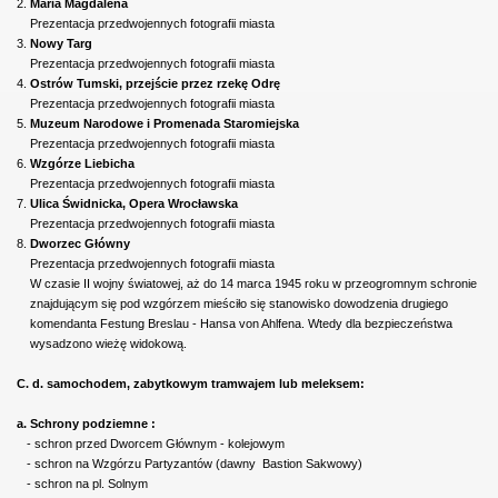
2.
Maria Magdalena
Prezentacja przedwojennych fotografii miasta
3.
Nowy Targ
Prezentacja przedwojennych fotografii miasta
4.
Ostrów Tumski, przejście przez rzekę Odrę
Prezentacja przedwojennych fotografii miasta
5.
Muzeum Narodowe i Promenada Staromiejska
Prezentacja przedwojennych fotografii miasta
6.
Wzgórze Liebicha
Prezentacja przedwojennych fotografii miasta
7.
Ulica Świdnicka, Opera Wrocławska
Prezentacja przedwojennych fotografii miasta
8.
Dworzec Główny
Prezentacja przedwojennych fotografii miasta
W czasie II wojny światowej, aż do 14 marca 1945 roku w przeogromnym schronie
znajdującym się pod wzgórzem mieściło się stanowisko dowodzenia drugiego
komendanta Festung Breslau - Hansa von Ahlfena. Wtedy dla bezpieczeństwa
wysadzono wieżę widokową.
C. d. samochodem, zabytkowym tramwajem lub meleksem:
a. Schrony podziemne :
- schron przed Dworcem Głównym - kolejowym
- schron na Wzgórzu Partyzantów (dawny Bastion Sakwowy)
- schron na pl. Solnym