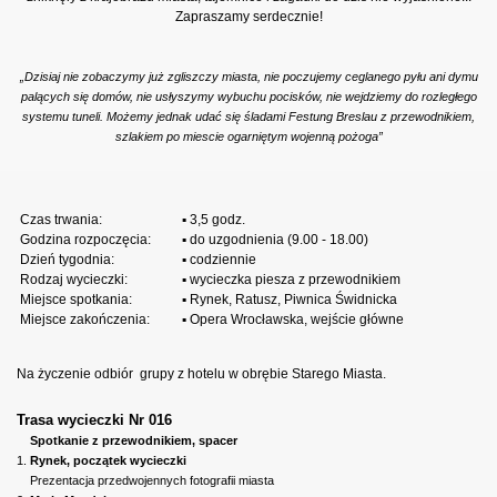
Zapraszamy serdecznie!
„Dzisiaj nie zobaczymy już zgliszczy miasta, nie poczujemy ceglanego pyłu ani dymu
palących się domów, nie usłyszymy wybuchu pocisków, nie wejdziemy do rozległego
systemu tuneli. Możemy jednak udać się śladami Festung Breslau z przewodnikiem,
szlakiem po miescie ogarniętym wojenną pożoga”
Czas trwania:
▪ 3,5 godz.
Godzina rozpoczęcia:
▪ do uzgodnienia (9.00 - 18.00)
Dzień tygodnia:
▪ codziennie
Rodzaj wycieczki:
▪ wycieczka piesza z przewodnikiem
Miejsce spotkania:
▪ Rynek, Ratusz, Piwnica Świdnicka
Miejsce zakończenia:
▪ Opera Wrocławska, wejście główne
Na życzenie odbiór
grupy z hotelu w obrębie Starego Miasta.
Trasa wycieczki Nr 016
Spotkanie z przewodnikiem, spacer
1.
Rynek, początek wycieczki
Prezentacja przedwojennych fotografii miasta