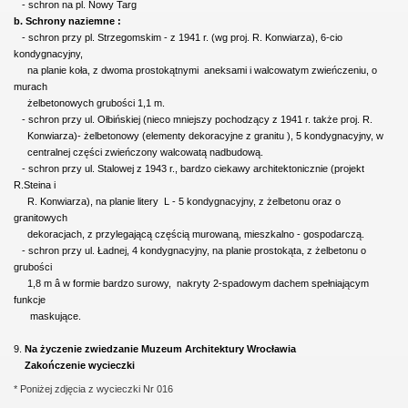
- schron na pl. Nowy Targ
b. Schrony naziemne :
- schron przy pl. Strzegomskim - z 1941 r. (wg proj. R. Konwiarza), 6-cio
kondygnacyjny,
na planie koła, z dwoma prostokątnymi aneksami i walcowatym zwieńczeniu, o
murach
żelbetonowych grubości 1,1 m.
- schron przy ul. Ołbińskiej (nieco mniejszy pochodzący z 1941 r. także proj. R.
Konwiarza)- żelbetonowy (elementy dekoracyjne z granitu ), 5 kondygnacyjny, w
centralnej części zwieńczony walcowatą nadbudową.
- schron przy ul. Stalowej z 1943 r., bardzo ciekawy architektonicznie (projekt
R.Steina i
R. Konwiarza), na planie litery L - 5 kondygnacyjny, z żelbetonu oraz o
granitowych
dekoracjach, z przylegającą częścią murowaną, mieszkalno - gospodarczą.
- schron przy ul. Ładnej, 4 kondygnacyjny, na planie prostokąta, z żelbetonu o
grubości
1,8 m â w formie bardzo surowy, nakryty 2-spadowym dachem spełniającym
funkcje
maskujące.
9.
Na życzenie zwiedzanie
Muzeum Architektury Wrocławia
Zakończenie wycieczki
* Poniżej zdjęcia z wycieczki Nr 016