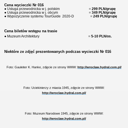
Cena wycieczki Nr 016
● Usługa przewodnicka w j. polskim =
299 PLN/grupę
● Usługa przewodnicka w j. obcym =
349 PLN/grupę
● Wypożyczenie systemu TourGuide
2020-D =
249 PLN/grupę
Cena biletów wstępu na trasie
● Muzeum Architektury
=
5-10 PLN/os.
Niektóre ze zdjęć prezentowanych podczas wycieczki Nr 016
Foto: Gauleiter K. Hanke, zdjęcie ze strony WWW:
http://wroclaw.hydral.com.pl/
Foto: Uciekinierzy z miasta 1945, zdjęcie ze strony WWW:
http://wroclaw.hydral.com.pl/
Foto: Muzeum Narodowe 1945, zdjęcie ze strony WWW:
http://wroclaw.hydral.com.pl/