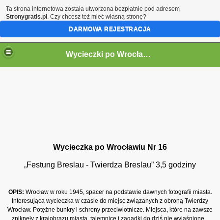
Ta strona internetowa została utworzona bezpłatnie pod adresem
Stronygratis.pl
. Czy chcesz też mieć własną stronę?
DARMOWA REJESTRACJA
Wycieczki po Wrocławiu
Wycieczka po Wrocławiu Nr 16
„Festung Breslau - Twierdza Breslau” 3,5 godziny
OPIS:
Wrocław w roku 1945, spacer na podstawie dawnych fotografii miasta.
Interesująca wycieczka w czasie do miejsc związanych z obroną Twierdzy
Wrocław. Potężne bunkry i schrony przeciwlotnicze. Miejsca, które na zawsze
zniknęły z krajobrazu miasta, tajemnice i zagadki do dziś nie wyjaśnione...