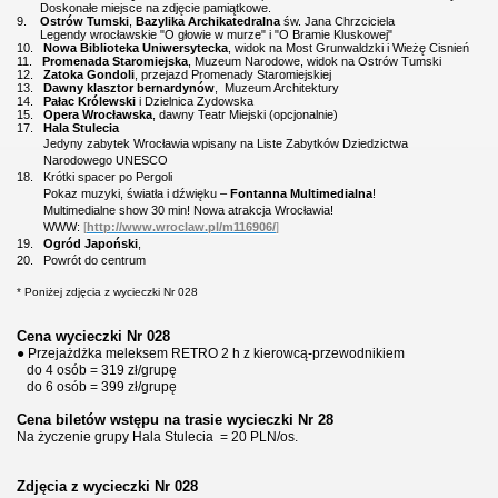
Doskonałe miejsce na zdjęcie pamiątkowe.
9.
Ostrów Tumski
,
Bazylika Archikatedralna
św. Jana Chrzciciela
Legendy wrocławskie "O głowie w murze" i "O Bramie Kluskowej"
10.
Nowa Biblioteka Uniwersytecka
, widok na Most Grunwaldzki i Wieżę Cisnień
11.
Promenada Staromiejska
, Muzeum Narodowe, widok na Ostrów Tumski
12.
Zatoka Gondoli
, przejazd Promenady Staromiejskiej
13.
Dawny klasztor bernardynów
,
Muzeum Architektury
14.
Pałac Królewski
i Dzielnica Zydowska
15.
Opera Wrocławska
, dawny Teatr Miejski (opcjonalnie)
17.
Hala Stulecia
Jedyny zabytek Wrocławia wpisany na Liste Zabytków Dziedzictwa
Narodowego UNESCO
18.
Krótki s
pacer po Pergoli
Pokaz muzyki, światła i dźwięku –
Fontanna Multimedialna
!
Multimedialne show 30 min! Nowa atrakcja Wrocławia!
WWW:
[
http://www.wroclaw.pl/m116906/
]
19.
Ogród Japoński
,
20.
Powrót do centrum
* Poniżej zdjęcia z wycieczki Nr 028
Cena wycieczki Nr 028
● Przejażdżka meleksem RETRO 2 h
z kierowcą-przewodnikiem
do 4 osób = 319 zł/grupę
do 6 osób = 399 zł/grupę
Cena biletów wstępu na trasie wycieczki Nr 28
Na życzenie grupy Hala Stulecia
= 20 PLN/os.
Zdjęcia z wycieczki Nr 028