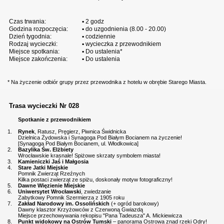
Czas trwania:
▪ 2 godz
Godzina rozpoczęcia:
▪ do uzgodnienia (8.00 - 20.00)
Dzień tygodnia:
▪ codziennie
Rodzaj wycieczki:
▪ wycieczka z przewodnikiem
Miejsce spotkania:
▪ Do ustalenia*
Miejsce zakończenia:
▪ Do ustalenia
* Na życzenie odbiór grupy przez przewodnika z hotelu w obrębie Starego Miasta.
Trasa wycieczki Nr 028
Spotkanie z przewodnikiem
1.
Rynek
, Ratusz, Pręgierz, Piwnica Świdnicka
Dzielnica Żydowska i Synagoga Pod Białym Bocianem na życzenie!
[Synagoga Pod Białym Bocianem, ul. Włodkowica]
2.
Bazylika Św. Elżbiety
Wrocławskie krasnale! Spiżowe skrzaty symbolem miasta!
3.
Kamieniczki Jaś i Małgosia
4.
Stare Jatki Miejskie
Pomnik Zwierząt Rzeźnych
Kilka postaci zwierząt ze spiżu, doskonały motyw fotograficzny!
5.
Dawne Więzienie Miejskie
6.
Uniwersytet Wrocławski
, zwiedzanie
Zabytkowy Pomnik Szermierza z 1905 roku
7.
Zakład Narodowy im. Ossolińskich
(+ ogród barokowy)
Dawny klasztor Krzyżowców z Czerwoną Gwiazdą
Miejsce przechowywania rekopisu "Pana Tadeusza" A. Mickiewicza
8.
Punkt widokowy na Ostrów Tumski
– panorama Ostrowa znad rzeki Odry!